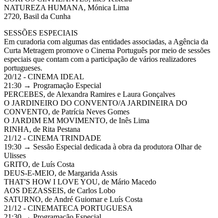
NATUREZA HUMANA, Mónica Lima
2720, Basil da Cunha
SESSÕES ESPECIAIS
Em curadoria com algumas das entidades associadas, a Agência da
Curta Metragem promove o Cinema Português por meio de sessões
especiais que contam com a participação de vários realizadores
portugueses.
20/12 - CINEMA IDEAL
21:30 → Programação Especial
PERCEBES, de Alexandra Ramires e Laura Gonçalves
O JARDINEIRO DO CONVENTO/A JARDINEIRA DO
CONVENTO, de Patrícia Neves Gomes
O JARDIM EM MOVIMENTO, de Inês Lima
RINHA, de Rita Pestana
21/12 - CINEMA TRINDADE
19:30 → Sessão Especial dedicada à obra da produtora Olhar de
Ulisses
GRITO, de Luís Costa
DEUS-E-MEIO, de Margarida Assis
THAT'S HOW I LOVE YOU, de Mário Macedo
AOS DEZASSEIS, de Carlos Lobo
SATURNO, de André Guiomar e Luís Costa
21/12 - CINEMATECA PORTUGUESA
21:30 → Programação Especial