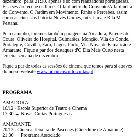
dezembro, pelas 21:30, apenas e só com realizadoras portuguesas.
Esta sessão recebe os filmes O Jardineiro do Convento/A Jardineira
do Convento, O Jardim em Movimento, Rinha e Percebes, assim
como as cineastas Patrícia Neves Gomes, Inês Lima e Rita M.
Pestana.
Pelo caminho, faremos também paragens na Amadora, Paredes de
Coura, Oliveira do Hospital, Guimarães, Monção, Vila do Conde,
Portalegre, Covilhã, Faro, Lagos, Porto, Vila Nova de Famalicão e
Amarante. Fique a par dos destaques d'O Dia Mais Curto nesta
terceira semana de dezembro!
Fique a par de todas as sessões de cinema que temos para si através
do nosso website
www.odiamaiscurto.curtas.pt
PROGRAMA
AMADORA
16/12 - Escola Superior de Teatro e Cinema
17:30 → Novas Curtas Portuguesas
AMARANTE
20/12 - Cinema Teixeira de Pascoaes (Cineclube de Amarante)
21:30 → Programa Associado